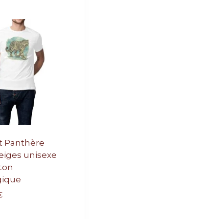
rt Panthère
eiges unisexe
ton
gique
€