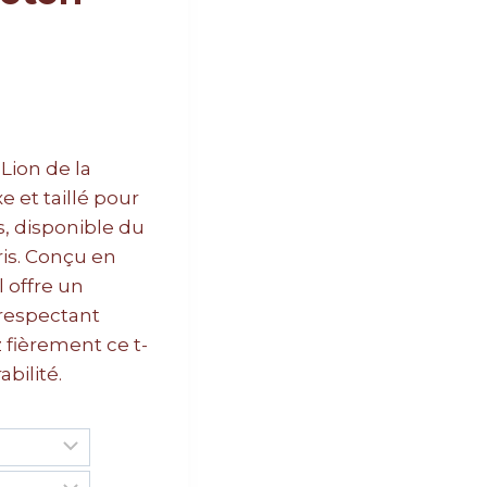
Lion de la
 et taillé pour
, disponible du
ris. Conçu en
l offre un
 respectant
 fièrement ce t-
abilité.