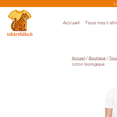
L
Accueil
Tous nos t-shir
Accueil
/
Boutique
/
Tous
coton biologique