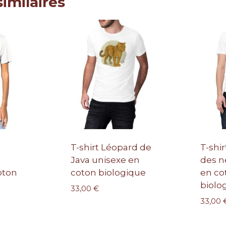
similaires
T-shirt Léopard de
T-shi
Java unisexe en
des n
oton
coton biologique
en co
biolo
33,00
€
33,00