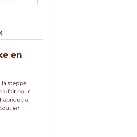
0)
xe en
e la steppe
arfait pour
 Fabriqué à
 tout en