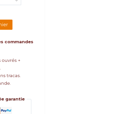
nier
 les commandes
s ouvrés +
.
s tracas.
ande.
e garantie