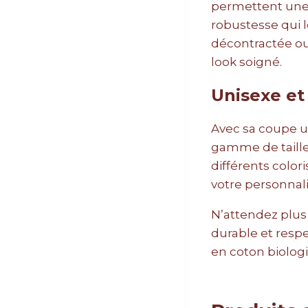
permettent une 
robustesse qui l
décontractée ou
look soigné.
Unisexe et
Avec sa coupe un
gamme de taille
différents color
votre personnalit
N’attendez plus 
durable et respe
en coton biologi