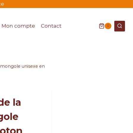
ce
Mon compte
Contact
0
e mongole unisexe en
de la
gole
coton