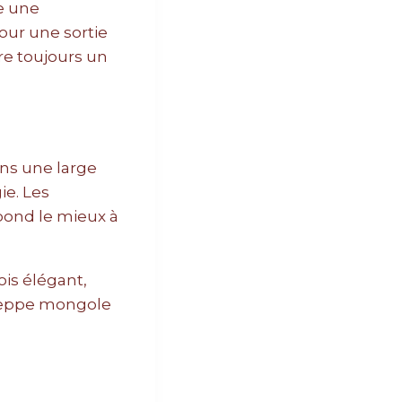
e une
pour une sortie
re toujours un
ans une large
ie. Les
spond le mieux à
ois élégant,
 steppe mongole