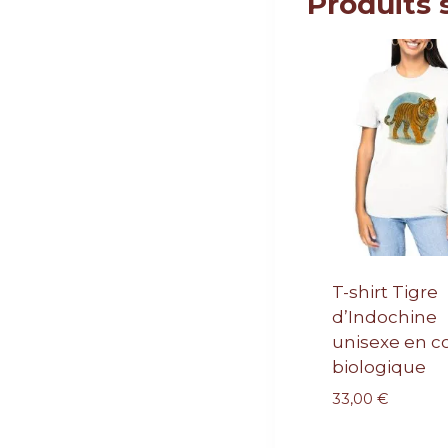
Produits 
T-shirt Tigre
d’Indochine
unisexe en c
biologique
33,00
€