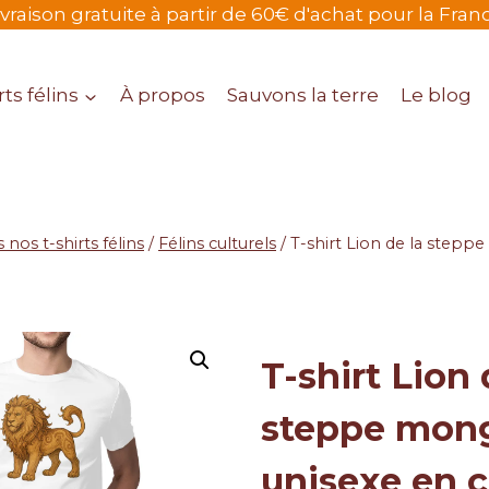
ivraison gratuite à partir de 60€ d'achat pour la Fran
ts félins
À propos
Sauvons la terre
Le blog
 nos t-shirts félins
/
Félins culturels
/
T-shirt Lion de la stepp
T-shirt Lion 
steppe mon
unisexe en 